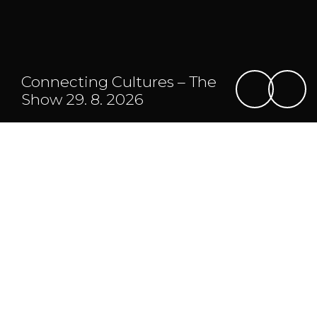
Connecting Cultures – The
Show 29. 8. 2026
Program
Mapa
Denní program
Pro nedočkavé