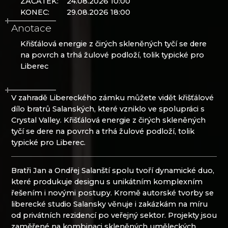
ZAČÁTEK:
24.08.2026 10:00
KONEC:
29.08.2026 18:00
Anotace
Křišťálová energie z čirých skleněných tyčí se dere
na povrch a trhá žulové podloží, tolik typické pro
Liberec
V zahradě Libereckého zámku můžete vidět křišťálové
dílo bratrů Salanských, které vzniklo ve spolupráci s
Crystal Valley. Křišťálová energie z čirých skleněných
tyčí se dere na povrch a trhá žulové podloží, tolik
typické pro Liberec.
Bratři Jan a Ondřej Salanští spolu tvoří dynamické duo,
které produkuje designu s unikátním komplexním
řešením i novými postupy. Kromě autorské tvorby se
liberecké studio Salansky věnuje i zakázkám na míru
od privátních rezidencí po veřejný sektor. Projekty jsou
zaměřené na kombinaci skleněných uměleckých