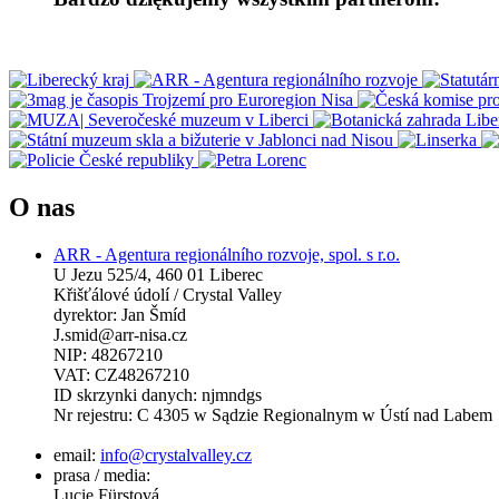
O nas
ARR - Agentura regionálního rozvoje, spol. s r.o.
U Jezu 525/4, 460 01 Liberec
Křišťálové údolí / Crystal Valley
dyrektor: Jan Šmíd
J.smid@arr-nisa.cz
NIP: 48267210
VAT: CZ48267210
ID skrzynki danych: njmndgs
Nr rejestru: C 4305 w Sądzie Regionalnym w Ústí nad Labem
email:
info@crystalvalley.cz
prasa / media:
Lucie Fürstová