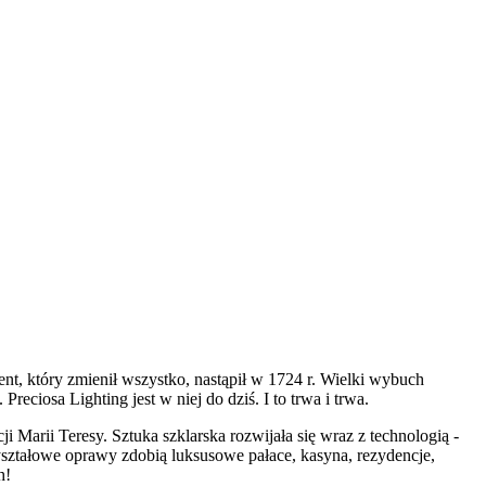
t, który zmienił wszystko, nastąpił w 1724 r. Wielki wybuch
eciosa Lighting jest w niej do dziś. I to trwa i trwa.
 Marii Teresy. Sztuka szklarska rozwijała się wraz z technologią -
kryształowe oprawy zdobią luksusowe pałace, kasyna, rezydencje,
h!