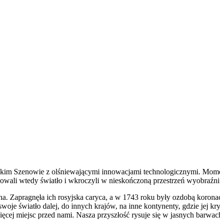
ickim Szenowie z olśniewającymi innowacjami technologicznymi. Momen
wali wtedy światło i wkroczyli w nieskończoną przestrzeń wyobraźni. Pr
a. Zapragnęła ich rosyjska caryca, a w 1743 roku były ozdobą koronacji
a swoje światło dalej, do innych krajów, na inne kontynenty, gdzie jej 
 więcej miejsc przed nami. Nasza przyszłość rysuje się w jasnych barwac