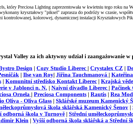
els, który Preciosa Lighting zaprezentowała w kwietniu tego roku na
 wykonany kryształowy "piksel" zaprasza do podróży w czasie, współ
i kontrolowanej, kolorowej, dynamicznej instalacji Kryształowych Pik
tal Valley za ich aktywny udział i zaangażowanie w p
Bystro Design
|
Cozy Studio Liberec
|
Crystalex CZ
|
De
Pesničák
|
Ilse van Roy
|
Jiřina Tauchmanová
|
Kateřin
s
|
Komunitní středisko Kontakt Liberec
|
Krajská věde
ie v Jablonci n. N.
|
Naivní divadlo Liberec
|
Pačinek 
ciosa Ornela
|
Preciosa Components
|
Rautis
|
Rea Mod
o Oliva - Oliva Glass
|
Sklářské muzeum Kamenický 
měleckoprůmyslová škola sklářská Kamenický Šenov
|
í odborná škola v Turnově
|
Střední uměleckoprůmyslo
dimir Klein
|
Vyšší odborná škola sklářská a Střední 