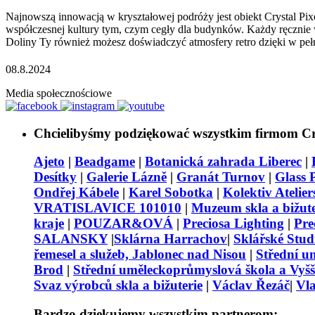
Najnowszą innowacją w kryształowej podróży jest obiekt Crystal Pix
współczesnej kultury tym, czym cegły dla budynków. Każdy ręcznie
Doliny Ty również możesz doświadczyć atmosfery retro dzięki w pełn
08.8.2024
Media społecznościowe
Chcielibyśmy podziękować wszystkim firmom Crys
Ajeto
|
Beadgame
|
Botanická zahrada Liberec
|
Desítky
|
Galerie Lázně
|
Granát Turnov
|
Glass 
Ondřej Kábele
|
Karel Sobotka
|
Kolektiv Atelier
VRATISLAVICE 101010
|
Muzeum skla a bižuter
kraje
|
POUZAR&OVÁ
|
Preciosa Lighting
|
Pre
SALANSKY
|
Sklárna Harrachov
|
Sklářské Studi
řemesel a služeb, Jablonec nad Nisou
|
Střední u
Brod
|
Střední uměleckoprůmyslová škola a Vyšš
Svaz výrobců skla a bižuterie
|
Václav Řezáč
|
Vla
Bardzo dziękujemy wszystkim partnerom: