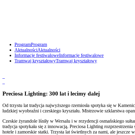
Program
Program
Aktualności
Aktualności
Informacje festiwalowe
Informacje festiwalowe
Tramwaj kryształowy
Tramwaj kryształowy
Preciosa Lighting: 300 lat i lecimy dalej
Od trzystu lat tradycja najwyższego rzemiosła spotyka się w Kamen
ludzkiej wyobraźni i czeskiego kryształu. Mistrzowie szklarstwa opano
Czeskie żyrandole lśniły w Wersalu i w rezydencji osmańskiego sułtan
tradycja spotykała się z innowacją. Preciosa Lighting rozprzestrzeni
hotele i zamorskie statki. Trzysta lat świetlnych za nami, ale jeszcze