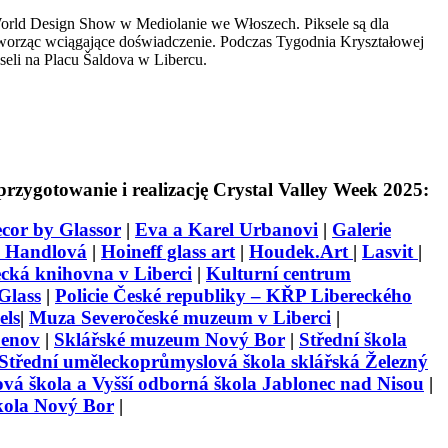
 World Design Show w Mediolanie we Włoszech. Piksele są dla
tworząc wciągające doświadczenie. Podczas Tygodnia Kryształowej
seli na Placu Šaldova w Libercu.
rzygotowanie i realizację Crystal Valley Week 2025:
cor by Glassor
|
Eva a Karel Urbanovi
|
Galerie
a Handlová
|
Hoineff glass art
|
Houdek.Art
|
Lasvit
|
cká knihovna v Liberci
|
Kulturní centrum
Glass
|
Policie České republiky – KŘP Libereckého
els
|
Muza Severočeské muzeum v Liberci
|
Šenov
|
Sklářské muzeum Nový Bor
|
Střední škola
Střední uměleckoprůmyslová škola sklářská Železný
vá škola a Vyšší odborná škola Jablonec nad Nisou
|
škola Nový Bor
|