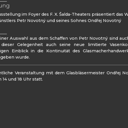
tung
sstellung im Foyer des F. X. Šalda-Theaters präsentiert das
ünstlers Petr Novotný und seines Sohnes Ondřej Novotný
iner Auswahl aus dem Schaffen von Petr Novotný sind auch
 dieser Gelegenheit auch seine neue limitierte Vasenkol
rtigen Einblick in die Kontinuität des Glasmacherhand
egeben wurde.
entliche Veranstaltung mit dem Glasbläsermeister Ondřej 
 14 und 18 Uhr statt.