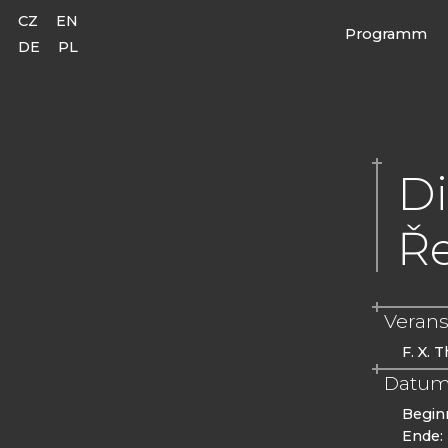
CZ
EN
Programm
DE
PL
Di
Ře
Verans
F. X. 
Datum
Begin
Ende: