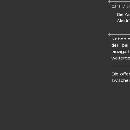
Einlei
Die Au
Glask
Neben e
der bei
einziga
weiterg
Die öff
zwischen