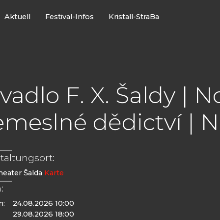
Aktuell
Festival-Infos
Kristall-StraBa
vadlo F. X. Šaldy | N
meslné dědictví | N
taltungsort:
Theater Šalda
Karte
:
n:
24.08.2026 10:00
29.08.2026 18:00