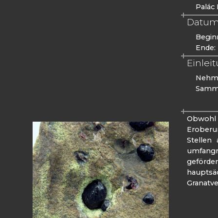
Palác 
Datum
Begin
Ende:
Einlei
Nehme
Samml
Obwohl 
Eroberun
Stellen
umfangr
geförde
hauptsä
Granatve