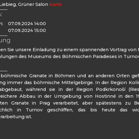
Liebieg, Grüner Salon
Karte
:
n:
07.09.2024 14:00
07.09.2024 15:00
tung
n Sie unsere Einladung zu einem spannenden Vortrag von Mg
ungen des Museums des Böhmischen Paradieses in Turnov
böhmische Granate in Böhmen und an anderen Orten gefu
g immer das böhmische Mittelgebirge. In der Region Kolín
 abgebaut, während sie in der Region Podkrkonoší (Rie
eichere Abbau in der Umgebung von Hostinné in den 199
rten Granate in Prag verarbeitet, aber spätestens zu B
chlich in Turnov geschliffen, das bis heute das wi
rarbeitung ist.