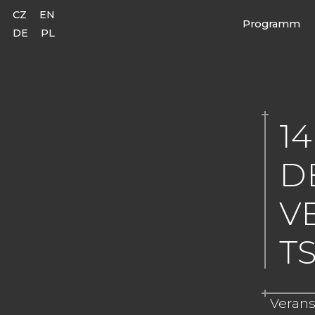
CZ
EN
Programm
DE
PL
1
D
V
T
Verans