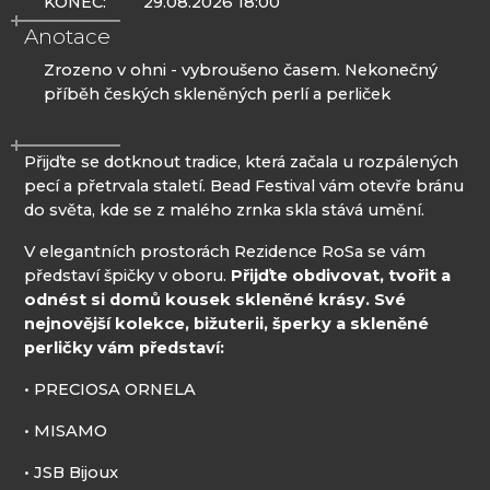
KONEC:
29.08.2026 18:00
Anotace
Zrozeno v ohni - vybroušeno časem. Nekonečný
příběh českých skleněných perlí a perliček
Přijďte se dotknout tradice, která začala u rozpálených
pecí a přetrvala staletí. Bead Festival vám otevře bránu
do světa, kde se z malého zrnka skla stává umění.
V elegantních prostorách Rezidence RoSa se vám
představí špičky v oboru.
Přijďte obdivovat, tvořit a
odnést si domů kousek skleněné krásy. Své
nejnovější kolekce, bižuterii, šperky a skleněné
perličky vám představí:
• PRECIOSA ORNELA
• MISAMO
• JSB Bijoux