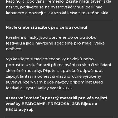
Fascinující podívaná i řemeslo. Zažijte magii tavení skla
naživo, podívejte se na mistrovské vinutí perlí nad
kahanem a poznejte, jak vzniká krása z tekutého skla.
Navlékněte si zážitek pro celou rodinu!
Kreativní dílničky jsou otevřené po celou dobu
festivalu a jsou navržené speciálně pro malé i velké
tvořivce.
Vyzkoušejte si tradiční techniky návleků nebo
popusťte uzdu fantazii při malování na sklo či skládaní
skleněné mozaiky. Přijďte si společně odpočinout,
zapojit fantazii a odnést si vlastnoručně vyrobený
suvenýr, který vám bude navždy připomínat Bead
festival a Crystal Valley Week 2026.
Kreativní tvoření a pestrý materiál pro vás zajistí
značky BEADGAME, PRECIOSA , JSB Bijoux a
Křišťálový ráj.