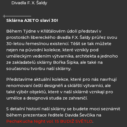
Divadla F. X. Šaldy
Sklárna AJETO slaví 30!
Během Týdne v Křišťálovém údolí představí v
prostorách libereckého divadla F.X. Šaldy průřez svou
30-letou řemeslnou existencí. Těšit se tak můžete
nejen na původní kolekce, které vznikly pod
uměleckým vedením výtvarníka, architekta a jednoho
ze zakladatelů sklárny Bořka Šípka, ale také na
současnou tvorbu naší sklárny.
Představíme aktuální kolekce, které pro nás navrhují
renomovaní čeští designéři a sklářští výtvarníci, ale
také výběr objektů, které v naší sklárně vznikají pro
umělce a designová studia ze zahraničí.
S detailní historií naší sklárny se budete moci seznámit
během prezentace ředitele Davida Ševčíka na
PechaKucha Night vol. 15 BUDIŽ SVĚTLO
.