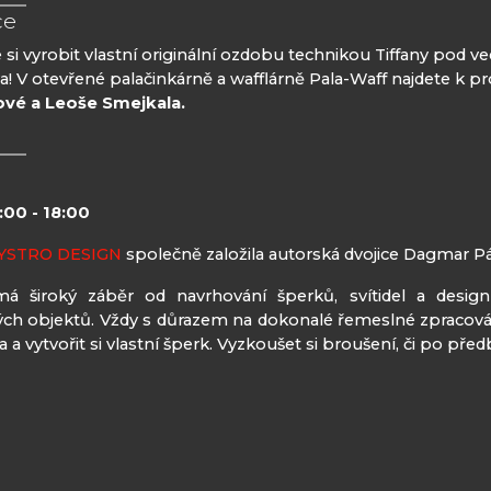
ce
e si vyrobit vlastní originální ozdobu technikou Tiffany pod 
! V otevřené palačinkárně a wafflárně Pala-Waff najdete k pro
vé a Leoše Smejkala.
4:00 - 18:00
BYSTRO DESIGN
společně založila autorská dvojice Dagmar P
má široký záběr od navrhování šperků, svítidel a desi
ch objektů. Vždy s důrazem na dokonalé řemeslné zpracován
a a vytvořit si vlastní šperk. Vyzkoušet si broušení, či po př