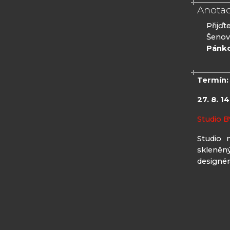
Anota
Přijďt
Šenova
Pánko
Termín:
27. 8. 1
Studio 
Studio 
skleněný
designér