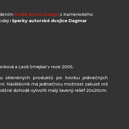
vedením
Studia Bystro Design
z Kamenického
deji i
šperky autorské dvojice Dagmar
ánková a Leoš Smejkal v roce 2005.
gnu skleněných produktů po tvorbu jedinečných
í. Návštěvník má jedinečnou možnost zakusit roli
edběžné dohodě vytvořit malý tavený reliéf 20x20cm.