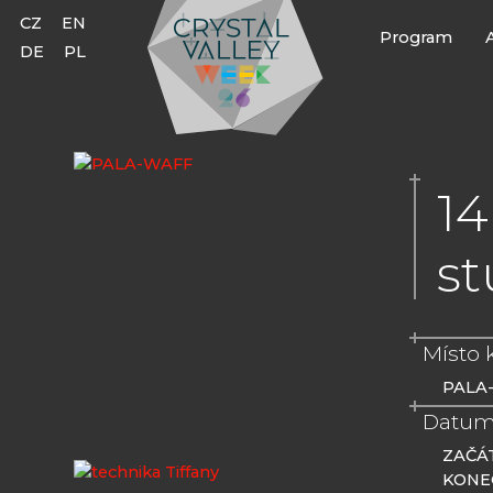
CZ
EN
Program
DE
PL
14
st
Místo 
PALA-
Datum
ZAČÁ
KONE