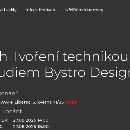
Aktuality
Info k festivalu
Křišťálová tramvaj
h Tvoření technikou 
udiem Bystro Desig
konání:
WAFF Liberec, 5. května 71/35
Mapa
 konání:
TEK:
27.08.2025 14:00
C:
27.08.2025 18:00