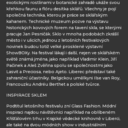
exotickými rostlinami v botanické zahradě ukáže svou
křehkou faunu a flóru desítka sklářů. Všechny je pojí
společná technika, kterou je práce se sklářským
kahanem. Technické muzeum pozve na výstavu
historických kovových forem na tavení skla, se kterými
pracuje Jan Pesničák. Sklo v mnoha podobách zkrášlí
město i v ulicích, jednou z letošních festivalových
novinek budou totiž velké prosklené výstavní
ShowBOXy. Na festival lákají i další, nejen ve sklářském
světě známá jména, jako například Vladimir Klein, Jiří
Pačinek a Aleš Zvěřina spolu se společnostmi jako
Lasvit a Preciosa, nebo Ajeto. Liberec představí také
zahraniční účastníky. Belgickou umělkyni Ilse van Roy,
Francouzku Andréu Berthet a polské tvůrce.
INSPIRACE SKLEM
Podtitul letošního festivalu zní Glass Fashion. Módní
inspiraci najdou návštěvníci například na oblíbeném
Křišťálovém trhu v Krajské vědecké knihovně v Liberci,
ale také na dvou módních show v industriálním